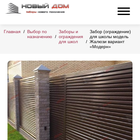
Главная
Выбор по
Заборы и
Забор (ограждение)
назначению
ограждения
для школы модель
для школ
Жалюзи вариант
«Модерн»