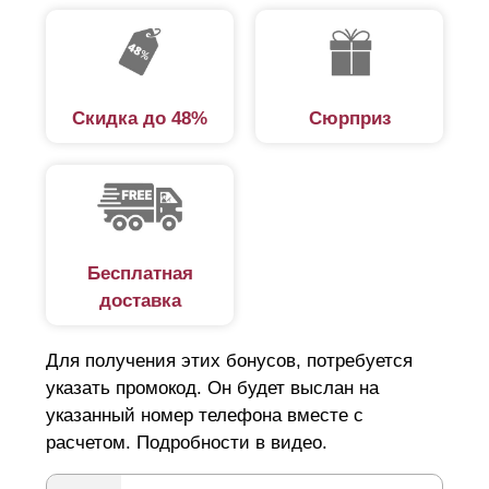
которые помогут, посоветуют, проконсультируют.
Поэтому наша компания предоставляет такую услугу,
как «Заборы под ключ». Предлагаем подробно
разобраться в этой услуге, чтобы лучше иметь
Скидка до 48%
Сюрприз
представление, что в нее входит.
Замеры
Изготовление забора и его установка – это два
Бесплатная
совершенно разных процесса. Изготовление
доставка
означает производство забора как конструкции.
Чтобы изготовить забор, нужно точно измерить участок,
Для получения этих бонусов, потребуется
где будет установлен забор и определиться с размерами
указать промокод. Он будет выслан на
секций – длина, высота и ширина секции. В этом
указанный номер телефона вместе с
расчетом. Подробности в видео.
помогут наши специалисты.