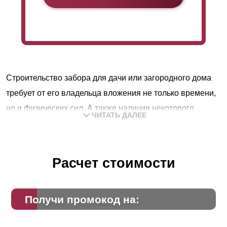
Строительство забора для дачи или загородного дома
требует от его владельца вложения не только времени,
но и физических сил. А также наличия некоторого
ЧИТАТЬ ДАЛЕЕ
опыта, сноровки и знаний. Это только на первый взгляд
возведение кажется делом простым. Пара-тройка дней
и вот, новый забор готов. Для мастеровых людей,
Расчет стоимости
которые умеют все делать своими руками,
действительно, так и будет.
Получи промокод на:
Но не у всех людей есть такой опыт и такие знания. И
вполне резонно тогда обращаться к специалистам,