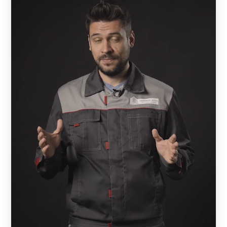
бесплатная.
А дальше начинается процесс монтажа, т.е. установка
забора. Это совершенно другой этап. Монтажом
занимается либо сам владелец, либо привлекает для
этого монтажную бригаду.
Чем отличается «Забор под ключ» от производителя и
от монтажной
бригады
?
Когда монтажная бригада предлагает забор под ключ,
это означает, что она закупает детали или готовые
комплекты у какого-то производителя или в магазине, а
затем производит монтажные работы.
Как не прогадать
Зачастую они предлагают низкие расценки. Но за счет
чего они это делают? Это может зависеть только от двух