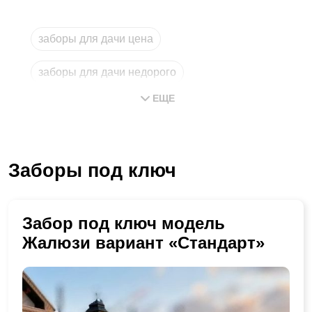
заборы для дачи цена
заборы для дачи недорого
ЕЩЕ
магазин заборов
заборы купить
забор
Заборы под ключ
забор с установкой в московской области
Забор под ключ модель
Жалюзи вариант «Стандарт»