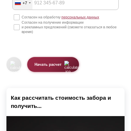
Производство и доставка
+7
Согласен на обработку
персональных данных
После того, как владелец участка определился с
Согласен на получение информации
моделью, предоставил замеры и согласовал все с
и рекламных предложений (сможете отказаться в любое
время)
менеджером, наши специалисты и рабочие приступают
к изготовлению конструкции.
Большинство заборных конструкций состоит из секций.
Каждая секция – это та «стена», которая находится
Начать расчет
между столбами. Она представляет собой стальную
металлическую раму, куда вставляются или
крепятся
ламели
.
Как рассчитать стоимость забора и
Для удобства забор поставляется в разобранном виде и
получить...
собирается уже на месте. Поэтому вы получаете от нас
как от производителя детали забора и инструкцию по
сборке секций. Причем, доставка в этой услуге