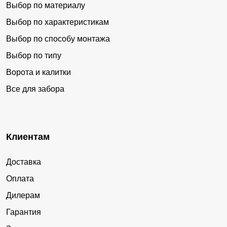
Мураши
Юрья
Выбор по материалу
Выбор по характеристикам
Демьяново
Кумёны
Выбор по способу монтажа
Ленинское
Фалёнки
Выбор по типу
Кикнур
Мирный
Ворота и калитки
Нагорск
Тужа
Все для забора
Рудничный
Верхошижемье
Санчурск
Уни
Костино
Лесной
Клиентам
Свеча
Песковка
Доставка
Пижанка
Подосиновец
Оплата
Опарино
Стулово
Дилерам
Афанасьево
Нема
Гарантия
Стрижи
Лебяжье