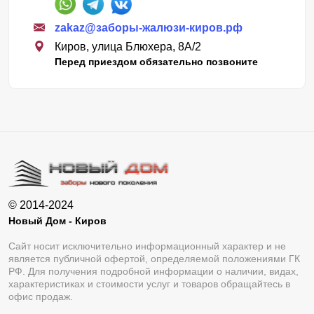
Усть-Люга
Адышево
zakaz@заборы-жалюзи-киров.рф
Нижняя Тойма
Юбилейный
Киров, улица Блюхера, 8А/2
Перед приездом обязательно позвоните
Архангельское
Новотроицкое
Заря
Буйское
Загарье
Макарье
Подрезчиха
Кстинино
Кобра
© 2014-2024
Новый Дом - Киров
Сайт носит исключительно информационный характер и не
является публичной офертой, определяемой положениями ГК
РФ. Для получения подробной информации о наличии, видах,
характеристиках и стоимости услуг и товаров обращайтесь в
офис продаж.