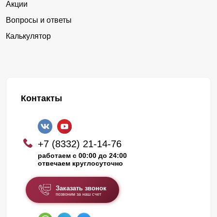
Акции
Маромица
Мухино
Вопросы и ответы
Дубровка
Родыгино
Калькулятор
Лесные Поляны
Русское
Белореченск
Знаменка
Коршик
Бурмакино
Вичевщина
Чёрная Холуница
Контакты
Чистые Пруды
Климковка
Северный
Лазарево
+7 (8332) 21-14-76
Шурма
Сорда
работаем с 00:00 до 24:00
отвечаем круглосуточно
Рожки
Ильинское
Порошино
Старый Пинигерь
Заказать звонок
позвоним за наш счет
Савали
Русский Турек
Синегорье
Светлый