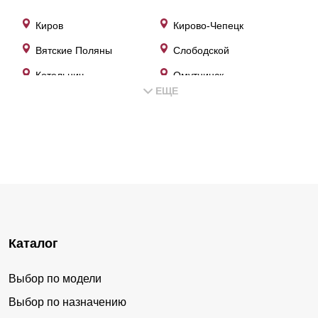
Киров
Кирово-Чепецк
Вятские Поляны
Слободской
Котельнич
Омутнинск
ЕЩЕ
Яранск
Советск
Сосновка
Белая Холуница
Зуевка
Уржум
Луза
Нолинск
Вахруши
Кирс
Оричи
Малмыж
Каталог
Мурыгино
Восточный
Орлов
Даровской
Выбор по модели
Первомайский
Красная Поляна
Выбор по назначению