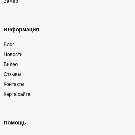
Замер
Арбаж
Пасегово
Лальск
Ганино
Светлополянск
Калинино
Информация
Дороничи
Богородское
Блог
Безбожник
Просница
Новости
Лёвинцы
Бахта
Видео
Садаковский
Ленинская Искра
Отзывы
Суна
Котчиха
Контакты
Косино
Октябрьский
Карта сайта
Нижнеивкино
Медведок
Торфяной
Пинюг
Аркуль
Лойно
Помощь
Октябрьский
Созимский