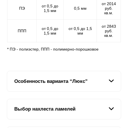
от 2014
от 0,5 до
ПЭ
0,5 мм
руб.
1,5 мм
кв.м.
от 2843
от 0,5 до
от 0,5 до 1,5
ППП
руб.
1,5 мм
мм
кв.м.
* ПЭ - полиэстер, ППП - полимерно-порошковое
Особенность варианта “Люкс”
В отличии от предыдущих вариантов, которые
Выбор нахлеста ламелей
различались высотой ламели, но имели схожий Z-
профиль, вариант “Люкс” отличается как раз
профилем. За счет этого забор из таких ламелей