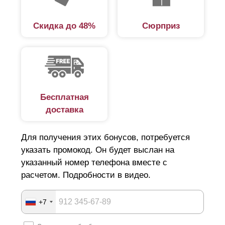
дизайнерский аспект и не является обязательным,
но в случае выбора более лаконичного вида
Скидка до 48%
Сюрприз
ограждения будет иметь эстетическое значение.
Бесплатная
доставка
Для получения этих бонусов, потребуется
указать промокод. Он будет выслан на
указанный номер телефона вместе с
расчетом. Подробности в видео.
+7