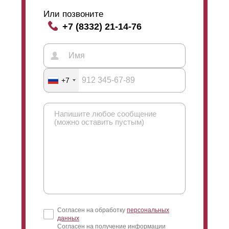
нежелательных взглядов со стороны улицы. На
картинке, расположенной выше на странице сайта,
Или позвоните
можно наглядно ознакомиться с влиянием выбора
+7 (8332) 21-14-76
нахлеста на угол обзора через забор.
Просматриваемость
забора типа Жалюзи
сохраняется при любом виде нахлеста, даже в том
случае, если
ламели
располагаются встык,
+7
отсутствие нахлеста не закрывает полностью обзор
через ограждение. Угол обзора при выборе такого
варианта будет немного больше, чем при выборе
нахлеста с минимальным шагом. Таким образом,
чем больше нахлест между
ламелями
, тем угол
обзора меньше.
Нужно отметить, что угол обзора при любом выборе
нахлеста не изменяется кардинально, его
отклонения незначительны. При
расположении
ламелей
стык в стык и при
Согласен на обработку
персональных
размещении их внахлест участок остается скрыт от
данных
прохожих. Увидеть ваш участок возможно лишь в том
Согласен на получение информации