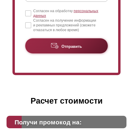
Согласен на обработку
персональных
данных
Согласен на получение информации
и рекламных предложений (сможете
отказаться в любое время)
На
размерах
ламелей
и просвете можно сыграть таким
Отправить
образом, например, увеличивая
ширину
ламелей
сверху к низу забора, или наоборот.
Для большей наглядности, мы предоставляем
чертеж, рисунки, чтобы вы могли сравнить варианты
исполнения и выбрать наилучший забор, который
подойдет именно вам.
Расчет стоимости
Получи промокод на: