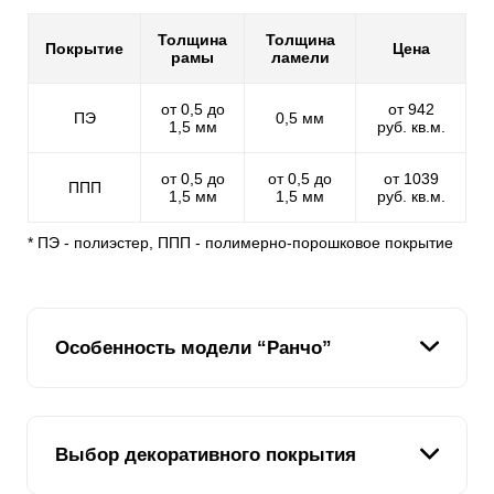
Толщина
Толщина
Покрытие
Цена
рамы
ламели
от 0,5 до
от 942
ПЭ
0,5 мм
1,5 мм
руб. кв.м.
от 0,5 до
от 0,5 до
от 1039
ППП
1,5 мм
1,5 мм
руб. кв.м.
* ПЭ - полиэстер, ППП - полимерно-порошковое покрытие
Особенность модели “Ранчо”
Мы предлагаем своим клиентам только лучшие
модели металлических ограждений. Современные и
Выбор декоративного покрытия
модные заборы изготавливаем строго по вашим
размерам, учитываем все потребности и пожелания.