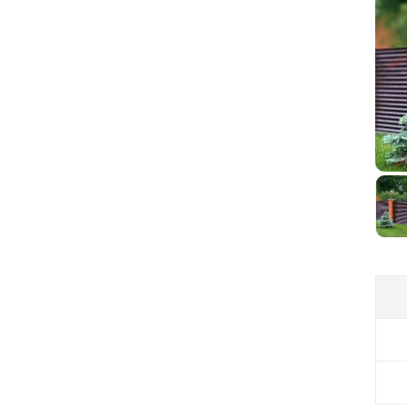
дл
ми
ми
сл
дл
по
сл
не
зак
по
бл
ав
га
цв
ок