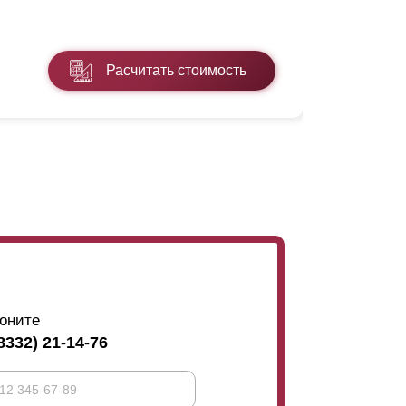
* ПЭ - поли
Расчитать стоимость
Подробнее
оните
8332) 21-14-76