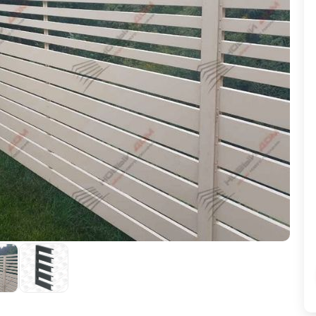
ВЫБОР ПО ХАРАКТЕРИСТИКАМ
Горизонтальные заборы
Высокие заборы
Красивые, дизайнерские заборы
ВЫБОР ПО СПОСОБУ МОНТАЖА
Заборы под ключ
Готовые заборы
Комплекты заборов-лего "сделай сам"
Быстровозводимые заборы