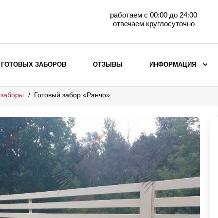
работаем с 00:00 до 24:00
отвечаем круглосуточно
 ГОТОВЫХ ЗАБОРОВ
ОТЗЫВЫ
ИНФОРМАЦИЯ
 заборы
Готовый забор «Ранчо»
ВЫБОР ПО МАТЕРИАЛУ
Заборы с кирпичными столбами
Заборы из евроштакетника
горизонтального
Металлические заборы для дачи
Забор жалюзи с кирпичными столбами
Металлические заборы
Металлические ограждения