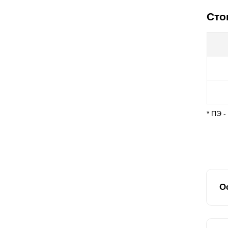
Сто
* ПЭ 
О
За