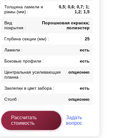
Толщина ламели и
0,5; 0,6; 0,7; 1;
Каркасы ворот
рамы (мм) :
1,2; 1,5
Калитки
Входные группы
Вид
Порошковая окраска;
покрытия :
полиэстер
Глубина секции (мм) :
25
ВСЕ ДЛЯ ЗАБОРА
Ламели :
есть
Панели для забора
Боковые профили :
есть
Центральная усиливающая
опционно
планка :
Заклепки в цвет забора :
есть
Столб :
опционно
Рассчитать
Задать
стоимость
вопрос