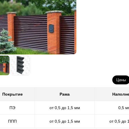
я этого покрытия, ведь в различных цветовых гаммах покрытие нано
ллиметров, а разнообразие цветов, например для стали толщиной 
ллиметра и 1,5 миллиметра очень скудно, а представленные цвета
учае заказчика может снова выручить полимерно-порошковая окрас
я заборов в полимерно-порошковое покрытие. Поэтому наша компа
краски от начала и до самого конца, и следит за выполнением тре
учае подход к покраске изделия сильно отличается от предыдущего
обходимые материалы и детали для забора, а затем покрываем каж
ончена, забор будет готов. Нужно лишь упаковать его и транспорти
крытие прочное, устойчиво к сколам и царапинам, к солнечному све
агодаря этим свойствам полимерные порошковые покрытия часто и
томобилей, которые могут находиться под длительной нагрузкой. Ч
ммы, то здесь тоже все прекрасно - выбирайте любой цвет из табл
Цены
етов RAL и большое количество фактур на любой вкус. Как вы поним
расим абсолютно любую.
Покрытие
Рама
Наполн
ПЭ
от 0,5 до 1,5 мм
0,5 м
ППП
от 0,5 до 1,5 мм
от 0,5 до 