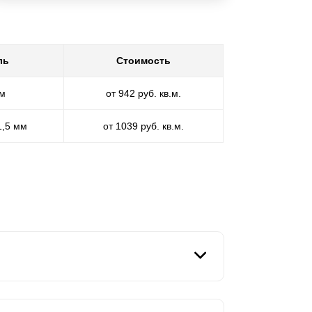
ль
Стоимость
мм
от 942 руб. кв.м.
1,5 мм
от 1039 руб. кв.м.
но монтируется из стали. Стальная "доска",