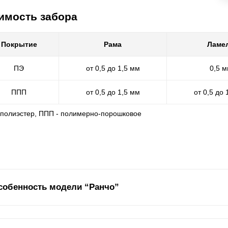
имость забора
Покрытие
Рама
Ламе
ПЭ
от 0,5 до 1,5 мм
0,5 
ППП
от 0,5 до 1,5 мм
от 0,5 до 
- полиэстер, ППП - полимерно-порошковое
собенность модели “Ранчо”
бор «Ранчо» выполнен под фермерский забор из деревянных досок, 