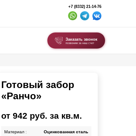
+7 (8332) 21-14-76
Заказать звонок
позвоним за наш счет
ВЫБОР ПО ТИПУ
Модульные заборы и ограждения
Готовый забор
Комбинированные заборы
Секционные заборы
«Ранчо»
ВОРОТА И КАЛИТКИ
от 942 руб. за кв.м.
Ворота откатные
Ворота распашные
Материал :
Оцинкованная сталь
Ворота складные гармошка