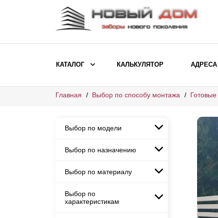
КАТАЛОГ
КАЛЬКУЛЯТОР
АДРЕСА
Главная
Выбор по способу монтажа
Готовые
ВЫБОР ПО МОДЕЛИ
Заборы Ранчо
Выбор по модели
Заборы Хай-тек
Заборы Классика
Выбор по назначению
Заборы Ранчо
Заборы Жалюзи
Заборы Хай-тек
Выбор по материалу
Заборы и ограждения для
Заборы Классика
детских садов
ВЫБОР ПО НАЗНАЧЕНИЮ
Заборы Жалюзи
Выбор по
Заборы с кирпичными столбами
Заборы для дачи
характеристикам
Заборы и ограждения для детских
Заборы из евроштакетника
Элитные заборы для коттеджей
садов