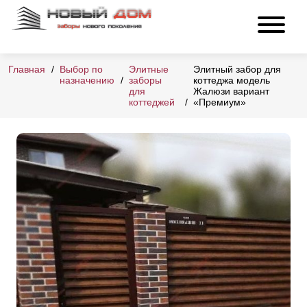
Главная
Выбор по
Элитные
Элитный забор для
назначению
заборы
коттеджа модель
для
Жалюзи вариант
коттеджей
«Премиум»