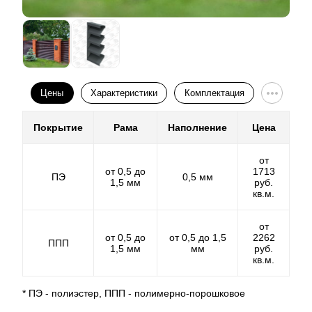
стали, расцветка из огромнейшего каталога RAL и
разнообразие фактур. Технологический процесс
полностью под контролем наших специалистов, ведь
такую покраску мы делаем на нашем
ультрасовременном оборудовании. И полностью
отвечаем за качество выполнения. Неограниченный
Цены
Характеристики
Комплектация
выбор цвета, это несомненный плюс, а качество
такого покрытия отвечает всем требованиям
Покрытие
Рама
Наполнение
Цена
современных стандартов.
от
от 0,5 до
1713
ПЭ
0,5 мм
1,5 мм
руб.
кв.м.
от
от 0,5 до
от 0,5 до 1,5
2262
ППП
1,5 мм
мм
руб.
кв.м.
* ПЭ - полиэстер, ППП - полимерно-порошковое