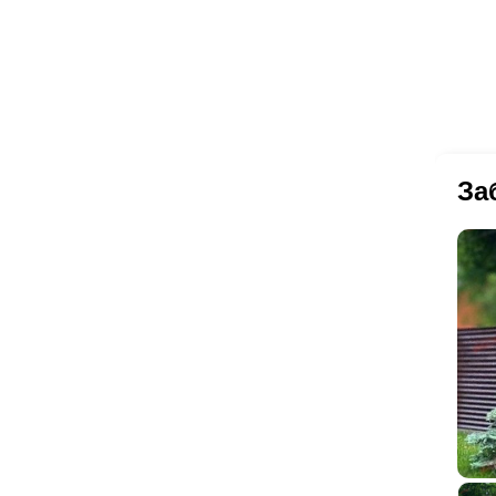
пр
вс
ст
те
За
ва
ли
се
вн
за
то
пе
бо
пл
по
За
ум
по
ог
цв
Ок
кра