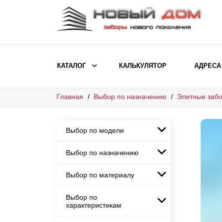
КАТАЛОГ
КАЛЬКУЛЯТОР
АДРЕСА
Главная
Выбор по назначению
Элитные забо
ВЫБОР ПО МОДЕЛИ
Заборы Ранчо
Выбор по модели
Заборы Хай-тек
Заборы Классика
Выбор по назначению
Заборы Ранчо
Заборы Жалюзи
Заборы Хай-тек
Выбор по материалу
Заборы и ограждения для
Заборы Классика
детских садов
ВЫБОР ПО НАЗНАЧЕНИЮ
Заборы Жалюзи
Выбор по
Заборы с кирпичными столбами
Заборы для дачи
характеристикам
Заборы и ограждения для детских
Заборы из евроштакетника
Элитные заборы для коттеджей
садов