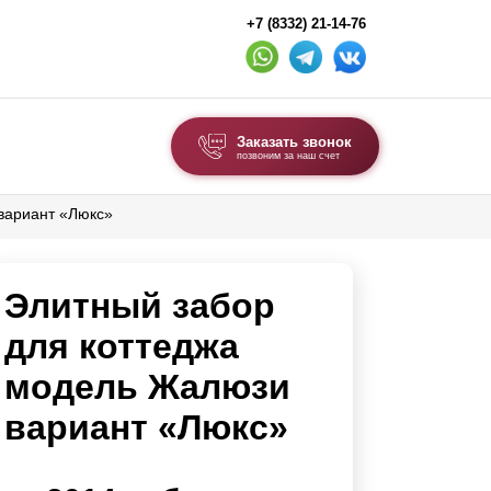
+7 (8332) 21-14-76
Заказать звонок
позвоним за наш счет
вариант «Люкс»
ВЫБОР ПО ТИПУ
Модульные заборы и ограждения
Элитный забор
Комбинированные заборы
Секционные заборы
для коттеджа
модель Жалюзи
ВОРОТА И КАЛИТКИ
вариант «Люкс»
Ворота откатные
Ворота распашные
Ворота складные гармошка