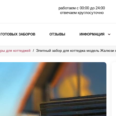
работаем с 00:00 до 24:00
отвечаем круглосуточно
 ГОТОВЫХ ЗАБОРОВ
ОТЗЫВЫ
ИНФОРМАЦИЯ
ры для коттеджей
Элитный забор для коттеджа модель Жалюзи 
ВЫБОР ПО МАТЕРИАЛУ
Заборы с кирпичными столбами
Заборы из евроштакетника
горизонтального
Металлические заборы для дачи
Забор жалюзи с кирпичными столбами
Металлические заборы
Металлические ограждения