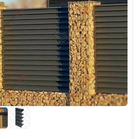
ВЫБОР ПО ХАРАКТЕРИСТИКАМ
Горизонтальные заборы
Высокие заборы
Красивые, дизайнерские заборы
ВЫБОР ПО СПОСОБУ МОНТАЖА
Заборы под ключ
Готовые заборы
Комплекты заборов-лего "сделай сам"
Быстровозводимые заборы