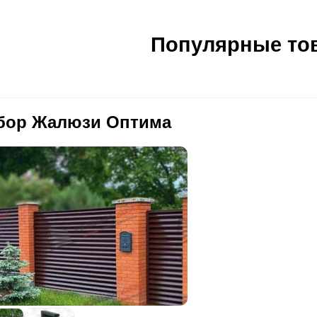
оизводителей разная от 20 до 40 микрон. Чем толще пленка, тем о
ех моделей мы используем одинаковые и качественные материалы,
ороны листа, но зачастую, покрывают только одну. мы предоставля
хнологии производства. Разница в цене получается лишь разным р
воды-производители привозят сталь в огромных рулонах, а мы с 
Популярные то
риантов и разной трудоемкостью на их изготовления. Если на изго
сты и изготавливаем ламели для заборов. Существуют некоторые н
кции 50 мм, высотой ламелей 110 мм без перекрытия потребуется м
имание. Первое толщина стали, которая изготавливается с таким п
бора, или приедем пример с глубина секции 80 мм и перекрытие л
лщине предоставлен большой выбор цветов и фактур. Но вам нужен 
рвого забора будет меньше, чем трудоемкость второго забора. Поэт
льшой выбор всего лишь один, два варианта. Второе при производ
атите только за фактическую стоимость материалов и зарплату раб
лиэстера мы ограничены в его обработки. Дизайнерские решения зд
бор Жалюзи Оптима
еньшается скорость установки забора на участке. Полимерно-поро
требности. Мы контролируем весь процесс, так как сами изготавли
раничений в толщине стали, ни в цветовой палитре, ни в дизайнер
ет из каталога RAL. Так же толщину стали от 0,5 до 1,5 мм. И сам
раска стали производится в специальном цехе со строгим соблюд
ски от 60 до 100 микрон.