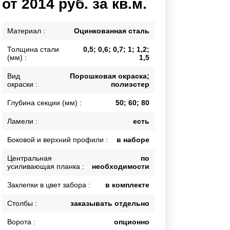
от 2014 руб. за кв.м.
Каркасы ворот
Калитки
Материал :
Оцинкованная сталь
Входные группы
Толщина стали
0,5; 0,6; 0,7; 1; 1,2;
(мм) :
1,5
ВСЕ ДЛЯ ЗАБОРА
Вид
Порошковая окраска;
окраски :
полиэстер
Панели для забора
Глубина секции (мм) :
50; 60; 80
Ламели :
есть
Боковой и верхний профили :
в наборе
Центральная
по
усиливающая планка :
необходимости
Заклепки в цвет забора :
в комплекте
Столбы :
заказывать отдельно
Ворота :
опционно