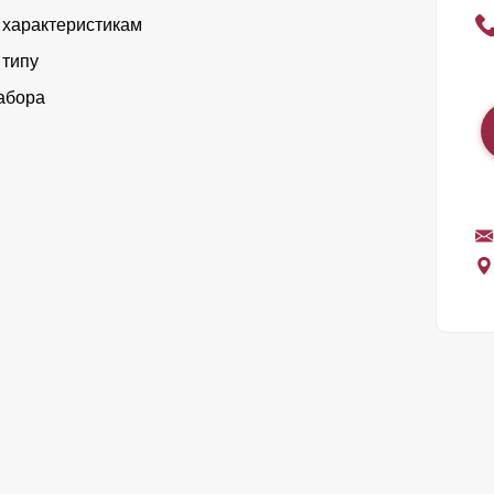
 характеристикам
 типу
абора