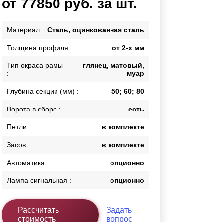
от 77850 руб. за шт.
Каркасы ворот
Калитки
Материал :
Сталь, оцинкованная сталь
Входные группы
Толщина профиля :
от 2-х мм
Тип окраса рамы
глянец, матовый,
ВСЕ ДЛЯ ЗАБОРА
:
муар
Панели для забора
Глубина секции (мм) :
50; 60; 80
Ворота в сборе :
есть
Петли :
в комплекте
Засов :
в комплекте
Автоматика :
опционно
Лампа сигнальная :
опционно
Рассчитать
Задать
стоимость
вопрос