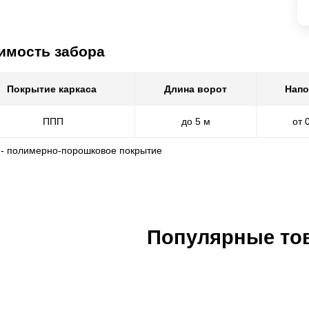
имость забора
Покрытие каркаса
Длина ворот
Напо
ППП
до 5 м
от 
 - полимерно-порошковое покрытие
Популярные то