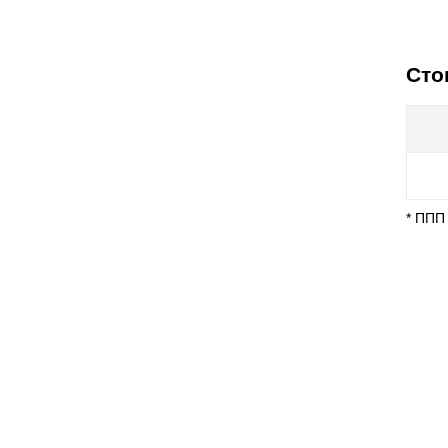
Сто
* ППП