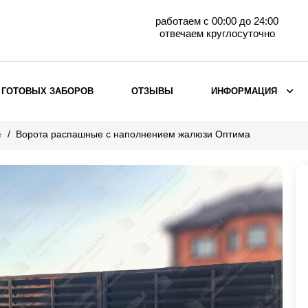
работаем с 00:00 до 24:00
отвечаем круглосуточно
 ГОТОВЫХ ЗАБОРОВ
ОТЗЫВЫ
ИНФОРМАЦИЯ
е
Ворота распашные с наполнением жалюзи Оптима
ВЫБОР ПО МАТЕРИАЛУ
Заборы с кирпичными столбами
Заборы из евроштакетника
горизонтального
Металлические заборы для дачи
Забор жалюзи с кирпичными столбами
Металлические заборы
Металлические ограждения