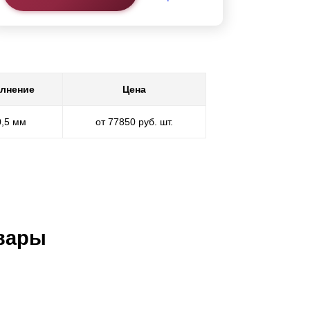
лнение
Цена
0,5 мм
от 77850 руб. шт.
вары