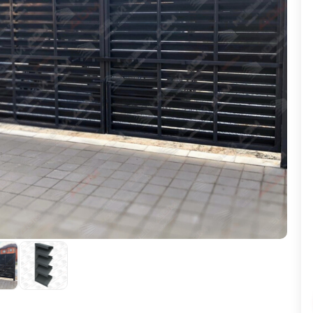
ВЫБОР ПО ХАРАКТЕРИСТИКАМ
Горизонтальные заборы
Высокие заборы
Красивые, дизайнерские заборы
ВЫБОР ПО СПОСОБУ МОНТАЖА
Заборы под ключ
Готовые заборы
Комплекты заборов-лего "сделай сам"
Быстровозводимые заборы